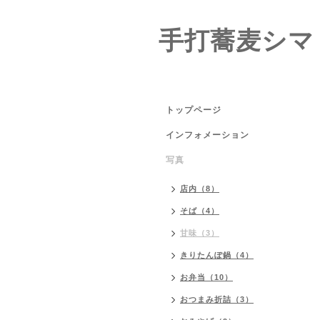
手打蕎麦シマ
トップページ
インフォメーション
写真
店内（8）
そば（4）
甘味（3）
きりたんぽ鍋（4）
お弁当（10）
おつまみ折詰（3）