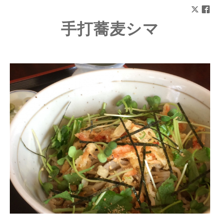
手打蕎麦シマ