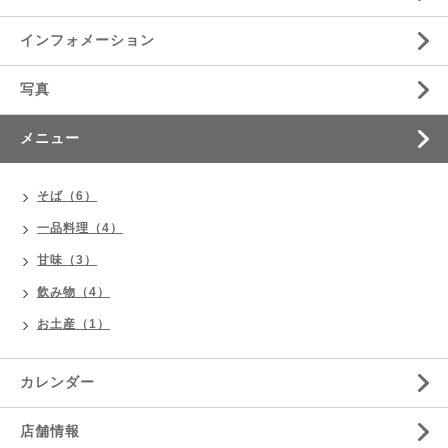
インフォメーション
写真
メニュー
そば（6）
一品料理（4）
甘味（3）
飲み物（4）
お土産（1）
カレンダー
店舗情報