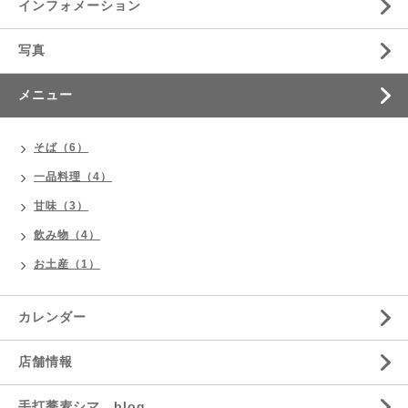
インフォメーション
写真
メニュー
そば（6）
一品料理（4）
甘味（3）
飲み物（4）
お土産（1）
カレンダー
店舗情報
手打蕎麦シマ blog