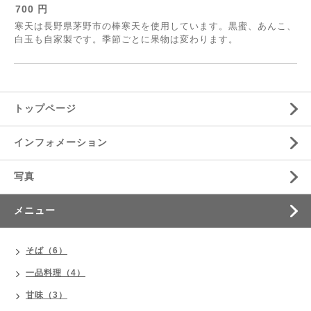
700 円
寒天は長野県茅野市の棒寒天を使用しています。黒蜜、あんこ、
白玉も自家製です。季節ごとに果物は変わります。
トップページ
インフォメーション
写真
メニュー
そば（6）
一品料理（4）
甘味（3）