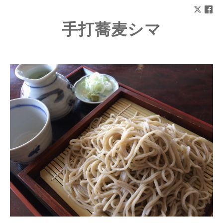
手打蕎麦シマ